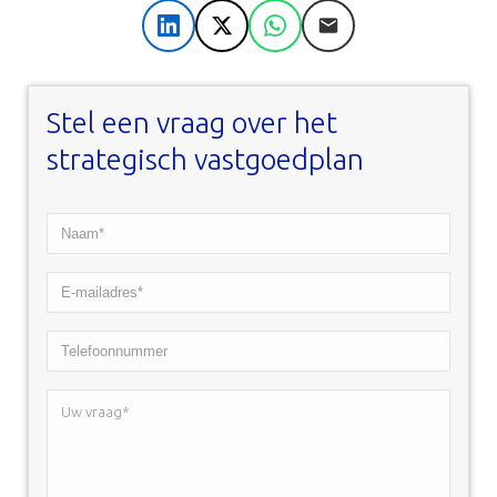
LinkedIn
X
WhatsApp
E-mail
Stel een vraag over het
strategisch vastgoedplan
Naam*
*
E-
mailadres*
Telefoonnummer
*
Uw
vraag*
*