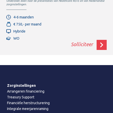
Onderzoek doen naar de presentaties van Healthcare REITs en van Nederlandse
zorginstellingen.
4-6 maanden
€ 750,- per maand
Hybride
WO
Solliciteer
Zorginstellingen
Arrangeren financiering
Treasury Support
Financiële herstructurering
Integrale meerjarenraming