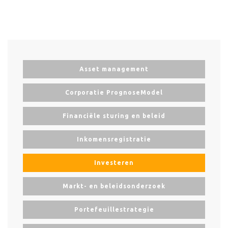
Asset management
Corporatie PrognoseModel
Financiële sturing en beleid
Inkomensregistratie
Investeren
Markt- en beleidsonderzoek
Portefeuillestrategie