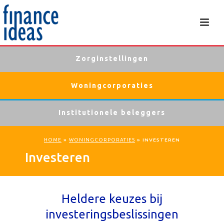
Zorginstellingen
Woningcorporaties
Institutionele beleggers
HOME
»
WONINGCORPORATIES
»
INVESTEREN
Investeren
Heldere keuzes bij
investeringsbeslissingen