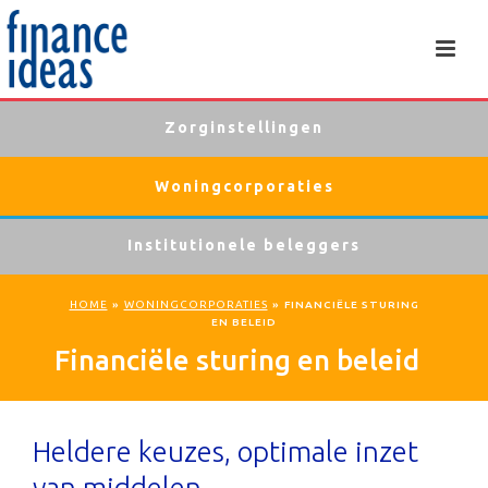
Zorginstellingen
Woningcorporaties
Institutionele beleggers
HOME
»
WONINGCORPORATIES
»
FINANCIËLE STURING
EN BELEID
Financiële sturing en beleid
Heldere keuzes, optimale inzet
van middelen