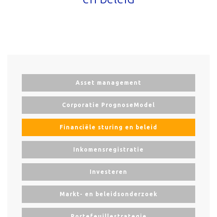
Asset management
Corporatie PrognoseModel
Financiële sturing en beleid
Inkomensregistratie
Investeren
Markt- en beleidsonderzoek
Portefeuillestrategie