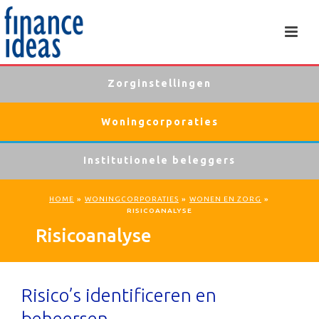
Zorginstellingen
Woningcorporaties
Institutionele beleggers
HOME
»
WONINGCORPORATIES
»
WONEN EN ZORG
»
RISICOANALYSE
Risicoanalyse
Risico’s identificeren en
beheersen