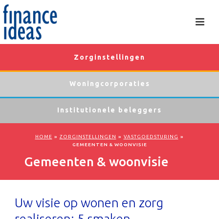
Zorginstellingen
Woningcorporaties
Institutionele beleggers
HOME
»
ZORGINSTELLINGEN
»
VASTGOEDSTURING
»
GEMEENTEN & WOONVISIE
Gemeenten & woonvisie
Uw visie op wonen en zorg
realiseren: 5 smaken