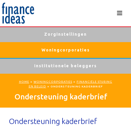
Zorginstellingen
Woningcorporaties
Institutionele beleggers
HOME
»
WONINGCORPORATIES
»
FINANCIËLE STURING
EN BELEID
»
ONDERSTEUNING KADERBRIEF
Ondersteuning kaderbrief
Ondersteuning kaderbrief