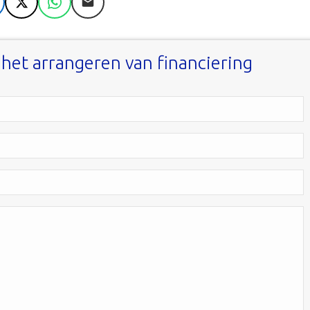
nkedIn
X
WhatsApp
E-mail
r het arrangeren van financiering