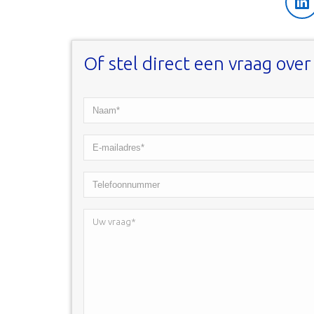
Li
Of stel direct een vraag ove
Naam*
*
E-
mailadres*
Telefoonnummer
*
Uw
vraag*
*