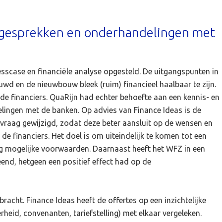
n gesprekken en onderhandelingen met
esscase en financiële analyse opgesteld. De uitgangspunten in
d en de nieuwbouw bleek (ruim) financieel haalbaar te zijn.
 de financiers. QuaRijn had echter behoefte aan een kennis- en
lingen met de banken. Op advies van Finance Ideas is de
nvraag gewijzigd, zodat deze beter aansluit op de wensen en
e financiers. Het doel is om uiteindelijk te komen tot een
ig mogelijke voorwaarden. Daarnaast heeft het WFZ in een
eend, hetgeen een positief effect had op de
ebracht. Finance Ideas heeft de offertes op een inzichtelijke
rheid, convenanten, tariefstelling) met elkaar vergeleken.