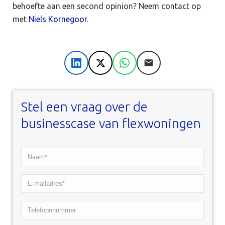
behoefte aan een second opinion? Neem contact op
met
Niels Kornegoor
.
LinkedIn
X
WhatsApp
E-mail
Stel een vraag over de
businesscase van flexwoningen
Naam*
*
E-
mailadres*
Telefoonnummer
*