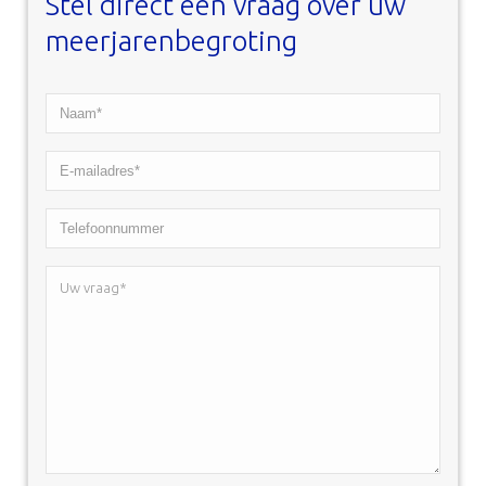
Stel direct een vraag over uw
meerjarenbegroting
Naam*
*
E-
mailadres*
Telefoonnummer
*
Uw
vraag*
*