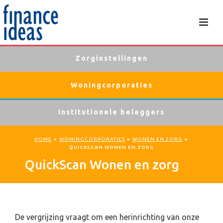
Zorginstellingen
Woningcorporaties
Institutionele beleggers
HOME
»
WONINGCORPORATIES
»
WONEN EN ZORG
»
QUICKSCAN WONEN EN ZORG
QuickScan Wonen en zorg
De vergrijzing vraagt om een herinrichting van onze