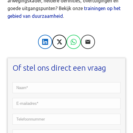
afwegingskader, heldere definities, overtuigingen en
goede uitgangspunten? Bekijk onze
trainingen op het
gebied van duurzaamheid
.
LinkedIn
X
WhatsApp
E-mail
Of stel ons direct een vraag
Naam*
*
E-
mailadres*
Telefoonnummer
*
Uw