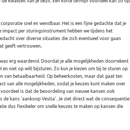
 de kwaliteit van je bezit. Een korte termijn voordeel kan zo op
orporatie snel en wendbaar. Het is een fijne gedachte dat je
e impact per sturingsinstrument hebben we tijdens het
gedacht over diverse situaties die zich eventueel voor gaan
dat geeft vertrouwen
.
’s was erg waardevol. Doordat je alle mogelijkheden doorrekent
 en niet op wilt bijsturen. Zo kun je kiezen om bij te sturen op
ten van betaalbaarheid. Op beheerkosten, maar dat gaat ten
impact van alle mogelijkheden, zodat je keuzes kunt maken over
nd voordeel is dat de beoordeling van nieuwe kansen ook
s de kans ‘aankoop Vestia’. Je ziet direct wat de consequentie
atie dus flexibeler om snelle keuzes te maken op kansen die