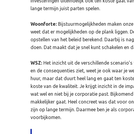
investeringen uiteindelijk ook ten koste gaat van
lange termijn juist parten spelen.
Woonforte:
Bijstuurmogelijkheden maken onze c
weet dat er mogelijkheden op de plank liggen. D
opstellen van het beleid berekend. Daarbij is na
doen. Dat maakt dat je snel kunt schakelen en 
WSZ:
Het inzicht uit de verschillende scenario
en de consequenties ziet, weet je ook waar je wel
huur, maar dat duurt heel lang en gaat ten kos
koste van de kwaliteit. Je krijgt inzicht in de 
wat wel en niet bij je corporatie past. Bijkome
makkelijker gaat. Heel concreet was dat voor on
zijn op lange termijn. Daarmee ben je als corpor
voorbijkomen.