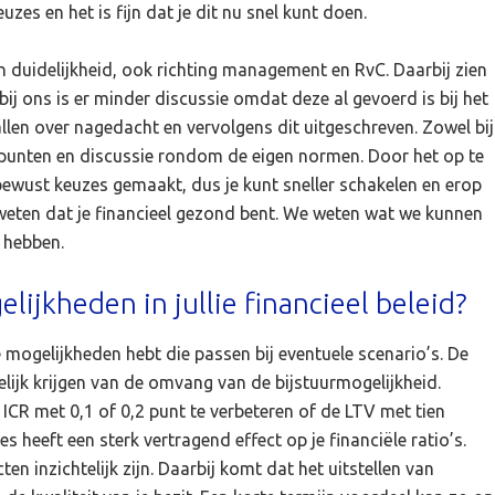
es en het is fijn dat je dit nu snel kunt doen.
en duidelijkheid, ook richting management en RvC. Daarbij zien
bij ons is er minder discussie omdat deze al gevoerd is bij het
allen over nagedacht en vervolgens dit uitgeschreven. Zowel bij
gspunten en discussie rondom de eigen normen. Door het op te
 bewust keuzes gemaakt, dus je kunt sneller schakelen en erop
e weten dat je financieel gezond bent. We weten wat we kunnen
g hebben.
ijkheden in jullie financieel beleid?
e mogelijkheden hebt die passen bij eventuele scenario’s. De
elijk krijgen van de omvang van de bijstuurmogelijkheid.
CR met 0,1 of 0,2 punt te verbeteren of de LTV met tien
heeft een sterk vertragend effect op je financiële ratio’s.
en inzichtelijk zijn. Daarbij komt dat het uitstellen van