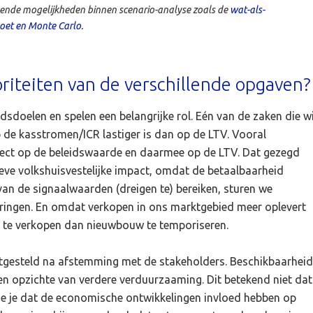
hillende mogelijkheden binnen scenario-analyse zoals de
wat-als-
voet en Monte Carlo
.
oriteiten van de verschillende opgaven?
dsdoelen en spelen een belangrijke rol. Eén van de zaken die wi
p de kasstromen/ICR lastiger is dan op de LTV. Vooral
ffect op de beleidswaarde en daarmee op de LTV. Dat gezegd
ieve volkshuisvestelijke impact, omdat de betaalbaarheid
an de signaalwaarden (dreigen te) bereiken, sturen we
steringen. En omdat verkopen in ons marktgebied meer oplevert
 te verkopen dan nieuwbouw te temporiseren.
astgesteld na afstemming met de stakeholders. Beschikbaarheid
ten opzichte van verdere verduurzaaming. Dit betekend niet dat
ie je dat de economische ontwikkelingen invloed hebben op