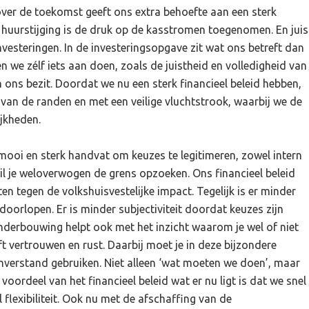
 over de toekomst geeft ons extra behoefte aan een sterk
 huurstijging is de druk op de kasstromen toegenomen. En juis
esteringen. In de investeringsopgave zit wat ons betreft dan
en we zélf iets aan doen, zoals de juistheid en volledigheid van
ons bezit. Doordat we nu een sterk financieel beleid hebben,
van de randen en met een veilige vluchtstrook, waarbij we de
ijkheden.
 mooi en sterk handvat om keuzes te legitimeren, zowel intern
wil je weloverwogen de grens opzoeken. Ons financieel beleid
en tegen de volkshuisvestelijke impact. Tegelijk is er minder
doorlopen. Er is minder subjectiviteit doordat keuzes zijn
nderbouwing helpt ook met het inzicht waarom je wel of niet
t vertrouwen en rust. Daarbij moet je in deze bijzondere
renverstand gebruiken. Niet alleen ‘wat moeten we doen’, maar
voordeel van het financieel beleid wat er nu ligt is dat we snel
 flexibiliteit. Ook nu met de afschaffing van de