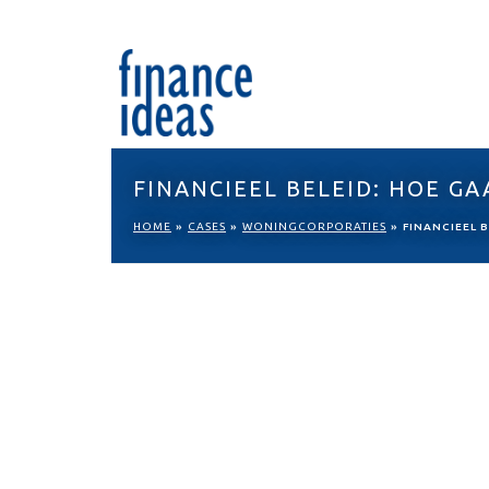
FINANCIEEL BELEID: HOE G
HOME
»
CASES
»
WONINGCORPORATIES
»
FINANCIEEL 