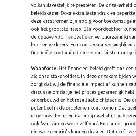
volkshuisvestelijk te presteren. De onzekerheid
beleidskader. Door extra lastendruk en beperkte
deze kasstromen zijn nodig voor toekomstige inv
ook het grootste risico. Eén voordeel: hier kunn
de opgave voor renovatie en verduurzaming van 
houden we koers. Een koers waar we wegblijven 
financiële continuïteit meten met bijstuurmogel
Woonforte:
Het financieel beleid geeft ons een
als onze stakeholders. In deze onzekere tijden 
zorgt dat wij de financiële impact af kunnen zett
discussie omdat je het proces gezamenlijk hebt 
onderbouwd en het resultaat zichtbaar is. Die o
potentieel in de problemen kunt komen. Dat geef
economische tijden natuurlijk wel altijd je boe
ook ‘wat vinden we er zelf van’. Een ander groot 
nieuwe scenario’s kunnen draaien. Dat geeft veel