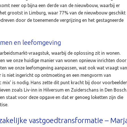
omt neer op bijna een derde van de nieuwbouw, waarbij er
ve het grootst in Limburg, waar 77% van de nieuwbouw geschikt
edreven door de toenemende vergrijzing en het gestagneerde
rmen en leefomgeving
beidsmarkt-vraagstuk, waarbij de oplossing zit in wonen.
oeten we onze huidige manier van wonen opnieuw inrichten door
ten we onze leefomgeving aanpassen, wat ook wat vraagt va
 is niet ingericht op ontmoeting en een mengvorm van
mix’ is nodig. Hans zette dit punt kracht bij door voorbeelde
even zoals Liv-inn in Hilversum en Zuiderschans in Den Bosch
een staat voor deze opgave en dat er genoeg loketten zijn die
tise.
kelijke vastgoedtransformatie – Marj