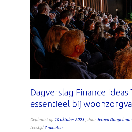
Dagverslag Finance Ideas
essentieel bij woonzorgv
Geplaatst op
10 oktober 2023
, door
Jeroen Dungelman
Leestijd
7
minuten