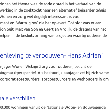
innen het thema was de rode draad in het verhaal van de
rking in de zoektocht naar een alternatief bejaardentehuis
 Wonen en zorg wél degelijk interessant is voor
ent en ‘Warm-glow’ die het oplevert. Tot slot was er een
ion Suit. Max van Son en Geertjan Vrolijk, de dragers van het
 helpen in de besluitvorming van projecten waarbij ouderen de
nleving te verbouwen- Hans Adriani
aanjager Wonen Welzijn Zorg voor ouderen, belicht de
gmarktperspectief. Als bestuurlijk aanjager zet hij zich sam
corporatiebestuurders, zorgbestuurders en wethouders in om
le verschillen
900.000 woningen vanuit de Nationale Woon- en Bouwagenda