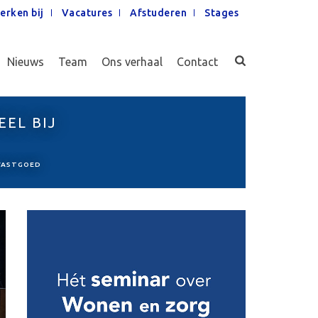
erken bij
Vacatures
Afstuderen
Stages
Nieuws
Team
Ons verhaal
Contact
EEL BIJ
GVASTGOED