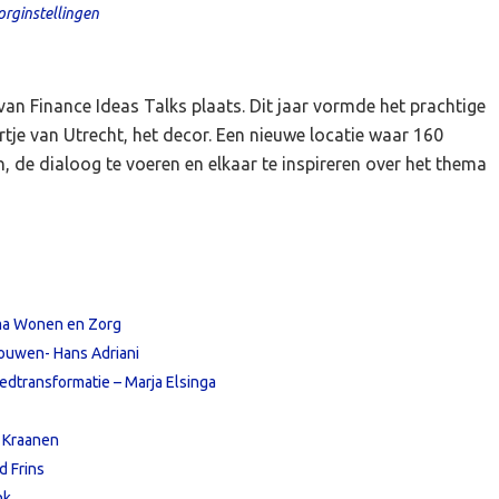
orginstellingen
an Finance Ideas Talks plaats. Dit jaar vormde het prachtige
rtje van Utrecht, het decor. Een nieuwe locatie waar 160
 de dialoog te voeren en elkaar te inspireren over het thema
ema Wonen en Zorg
ouwen- Hans Adriani
dtransformatie – Marja Elsinga
o Kraanen
d Frins
nk