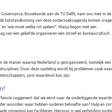
 & Governance, Bouwkunde aan de TU Delft, nam ons mee in de
 de totstandkoming van deze onderzoeksagenda komen vrage
en ‘wie moet welke rol spelen?’. Marja begon met een
dag van een geliefde organiseren een stroef en bureaucratisch
aan de manier waarop Nederland is georganiseerd, namelijk een
n disciplines. Door deze opdeling wordt bij problemen vaak naa
tenschappers, juist waardevol kan zijn.
n?
heorie suggereert dat we eerst naar de onderliggende waarde
nder woorden: waar hebben ouderen behoefte aan? Hulp en zo
de omgeving kan faciliteren. Hiervoor is wel verbinding nodi