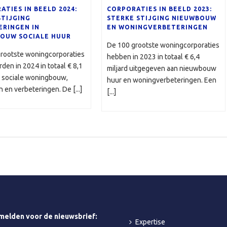
ATIES IN BEELD 2024:
CORPORATIES IN BEELD 2023:
STIJGING
STERKE STIJGING NIEUWBOUW
ERINGEN IN
EN WONINGVERBETERINGEN
OUW SOCIALE HUUR
De 100 grootste woningcorporaties
rootste woningcorporaties
hebben in 2023 in totaal € 6,4
den in 2024 in totaal € 8,1
miljard uitgegeven aan nieuwbouw
in sociale woningbouw,
huur en woningverbeteringen. Een
 en verbeteringen. De [...]
[...]
melden voor de nieuwsbrief:
Expertise