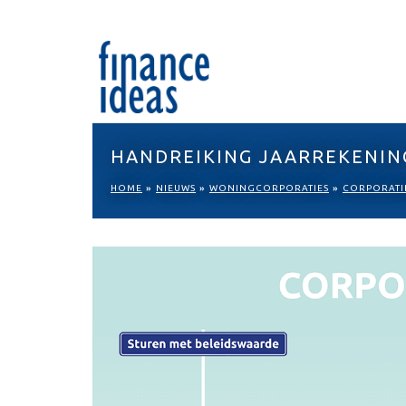
HANDREIKING JAARREKENIN
HOME
»
NIEUWS
»
WONINGCORPORATIES
»
CORPORATI