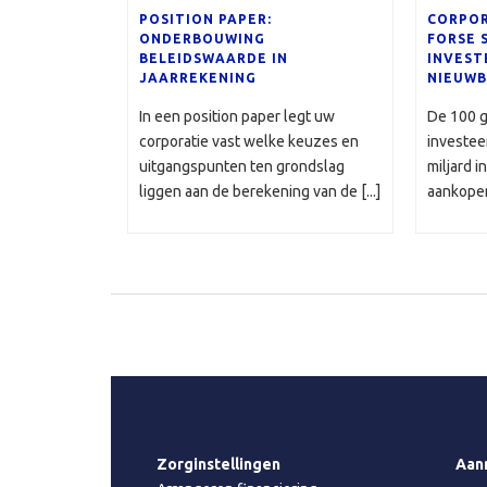
POSITION PAPER:
CORPOR
ONDERBOUWING
FORSE 
BELEIDSWAARDE IN
INVEST
JAARREKENING
NIEUWB
In een position paper legt uw
De 100 g
corporatie vast welke keuzes en
investeer
uitgangspunten ten grondslag
miljard 
liggen aan de berekening van de [...]
aankopen
Zorginstellingen
Aan