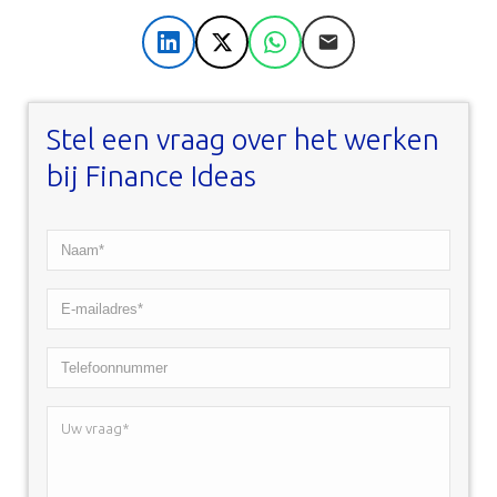
LinkedIn
X
WhatsApp
E-mail
Stel een vraag over het werken
bij Finance Ideas
Naam*
*
E-
mailadres*
Telefoonnummer
*
Uw
vraag*
*