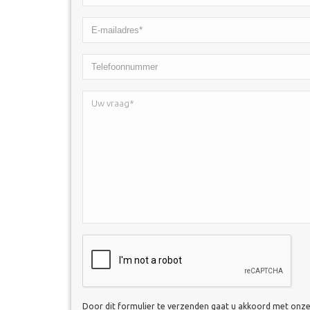
*
E-
mailadres*
Telefoonnummer
*
Uw
vraag*
*
CAPTCHA
Door dit formulier te verzenden gaat u akkoord met onz