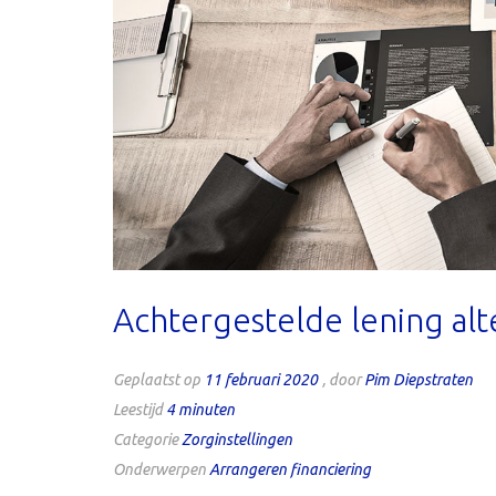
Achtergestelde lening alt
Geplaatst op
11 februari 2020
, door
Pim Diepstraten
Leestijd
4
minuten
Categorie
Zorginstellingen
Onderwerpen
Arrangeren financiering