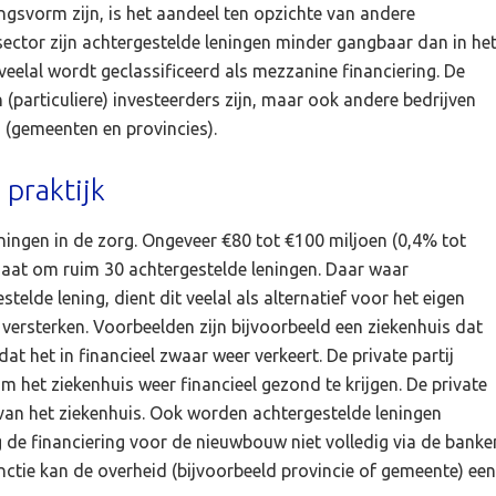
ngsvorm zijn, is het aandeel ten opzichte van andere
gsector zijn achtergestelde leningen minder gangbaar dan in he
veelal wordt geclassificeerd als mezzanine financiering. De
(particuliere) investeerders zijn, maar ook andere bedrijven
d (gemeenten en provincies).
 praktijk
ningen in de zorg. Ongeveer €80 tot €100 miljoen (0,4% tot
 gaat om ruim 30 achtergestelde leningen. Daar waar
elde lening, dient dit veelal als alternatief voor het eigen
versterken. Voorbeelden zijn bijvoorbeeld een ziekenhuis dat
 het in financieel zwaar weer verkeert. De private partij
m het ziekenhuis weer financieel gezond te krijgen. De private
r van het ziekenhuis. Ook worden achtergestelde leningen
ng de financiering voor de nieuwbouw niet volledig via de banke
unctie kan de overheid (bijvoorbeeld provincie of gemeente) een