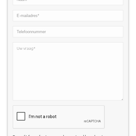
*
E-
mailadres*
Telefoonnummer
*
Uw
vraag*
*
CAPTCHA