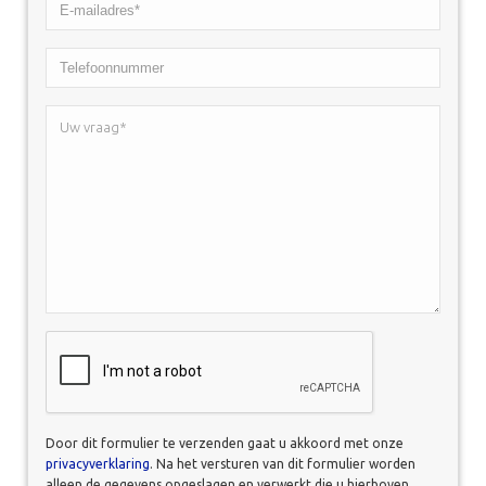
E-
mailadres*
Telefoonnummer
*
Uw
vraag*
*
CAPTCHA
Door dit formulier te verzenden gaat u akkoord met onze
privacyverklaring
. Na het versturen van dit formulier worden
alleen de gegevens opgeslagen en verwerkt die u hierboven