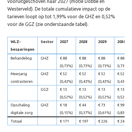
vooruitgeschoven naar 2027 (motie Dobbe en
Westerveld). De totale cumulatieve impact op de
tarieven loopt op tot 1,99% voor de GHZ en 0,52%
voor de GGZ (zie onderstaande tabel).
WLZ-
Sector
2027
2028
2029
2030
besparingen
Behandeling
GHZ
€ 88
€ 88
€ 88
€ 88 (-
(0,73%)
(0,73%)
(0,73%)
0,73%)
Meerjarig
GHZ
€ 52
€ 52
€ 52
€ 52 (-
contracteren
(0,43%)
(0,43%)
(0,43%)
0,43%)
GGZ
€ 13
€ 13
€ 13
€ 13 (-
(0,52%)
(0,52%)
(0,52%)
0,52%)
Opschaling
GHZ
€ 18
€ 44
€ 73
€ 99 (-
digitale zorg
(0,15%)
(0,37%)
(0,61%)
0,83%)
Totaal
€ 171
€ 197
€ 226
€ 249