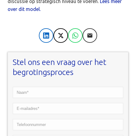
discussie op strategisch niveau te voeren.
Lees meer
over dit model.
LinkedIn
X
WhatsApp
E-mail
Stel ons een vraag over het
begrotingsproces
Naam*
*
E-
mailadres*
Telefoonnummer
*