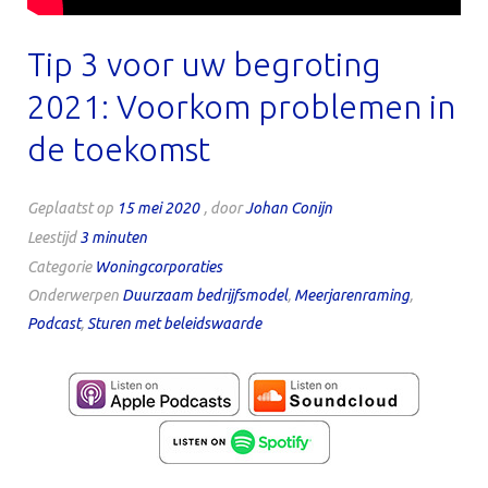
Tip 3 voor uw begroting
2021: Voorkom problemen in
de toekomst
Geplaatst op
15 mei 2020
, door
Johan Conijn
Leestijd
3
minuten
Categorie
Woningcorporaties
Onderwerpen
Duurzaam bedrijfsmodel
,
Meerjarenraming
,
Podcast
,
Sturen met beleidswaarde