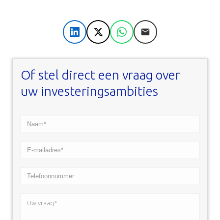
LinkedIn
X
WhatsApp
E-mail
Of stel direct een vraag over
uw investeringsambities
Naam*
*
E-
mailadres*
Telefoonnummer
*
Uw
vraag*