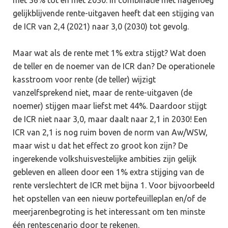
met 36% tot en met 2030. In combinatie met nagenoeg
gelijkblijvende rente-uitgaven heeft dat een stijging van
de ICR van 2,4 (2021) naar 3,0 (2030) tot gevolg.
Maar wat als de rente met 1% extra stijgt? Wat doen
de teller en de noemer van de ICR dan? De operationele
kasstroom voor rente (de teller) wijzigt
vanzelfsprekend niet, maar de rente-uitgaven (de
noemer) stijgen maar liefst met 44%. Daardoor stijgt
de ICR niet naar 3,0, maar daalt naar 2,1 in 2030! Een
ICR van 2,1 is nog ruim boven de norm van Aw/WSW,
maar wist u dat het effect zo groot kon zijn? De
ingerekende volkshuisvestelijke ambities zijn gelijk
gebleven en alleen door een 1% extra stijging van de
rente verslechtert de ICR met bijna 1. Voor bijvoorbeeld
het opstellen van een nieuw portefeuilleplan en/of de
meerjarenbegroting is het interessant om ten minste
één rentescenario door te rekenen.