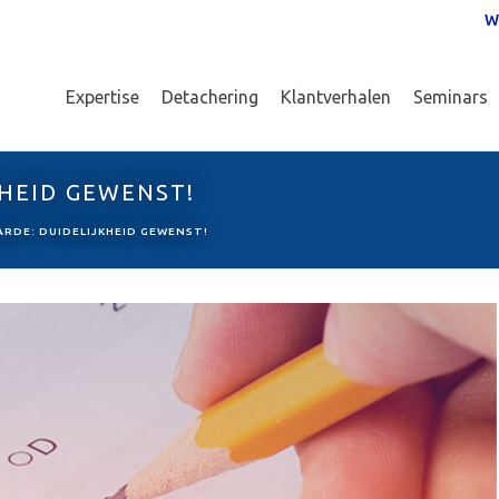
W
Expertise
Detachering
Klantverhalen
Seminars
HEID GEWENST!
RDE: DUIDELIJKHEID GEWENST!