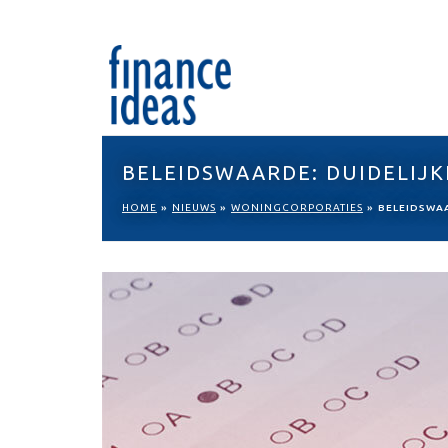
BELEIDSWAARDE: DUIDELIJK
HOME
»
NIEUWS
»
WONINGCORPORATIES
»
BELEIDSWAA