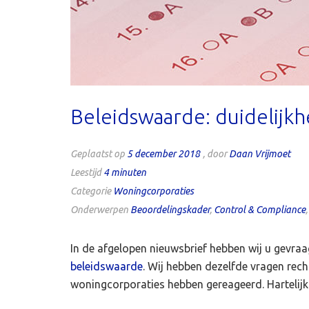
Beleidswaarde: duidelijkh
Geplaatst op
5 december 2018
, door
Daan Vrijmoet
Leestijd
4
minuten
Categorie
Woningcorporaties
Onderwerpen
Beoordelingskader
,
Control & Compliance
In de afgelopen nieuwsbrief hebben wij u gevra
beleidswaarde
. Wij hebben dezelfde vragen rech
woningcorporaties hebben gereageerd. Hartelijk 