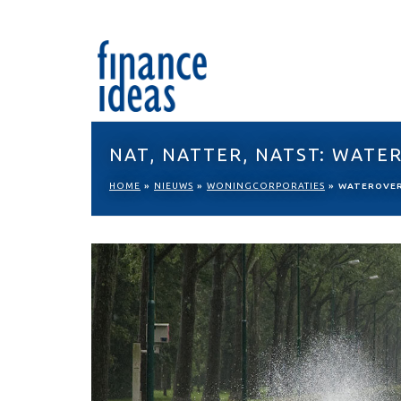
NAT, NATTER, NATST: WAT
HOME
»
NIEUWS
»
WONINGCORPORATIES
»
WATEROVER