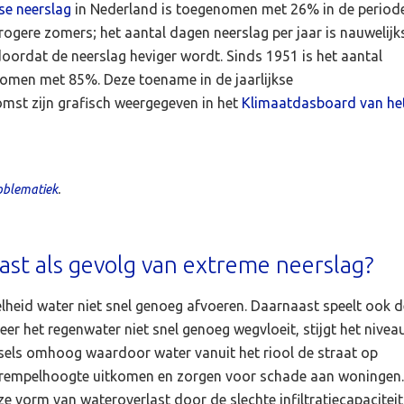
kse neerslag
in Nederland is toegenomen met 26% in de period
drogere zomers; het aantal dagen neerslag per jaar is nauwelijk
rdat de neerslag heviger wordt. Sinds 1951 is het aantal
omen met 85%. Deze toename in de jaarlijkse
omst zijn grafisch weergegeven in het
Klimaatdasboard van he
oblematiek
.
st als gevolg van extreme neerslag?
eelheid water niet snel genoeg afvoeren. Daarnaast speelt ook d
eer het regenwater niet snel genoeg wegvloeit, stijgt het nivea
sels omhoog waardoor water vanuit het riool de straat op
 drempelhoogte uitkomen en zorgen voor schade aan woningen.
ze vorm van wateroverlast door de slechte infiltratiecapaciteit