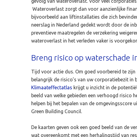
gevolg van wateroverlast. Voor veel corporaties 
Wateroverlast zorgt dan voor aanzienlijke fin
bijvoorbeeld aan liftinstallaties die zich bevin
neerslag in Nederland gedekt wordt door de inboe
preventieve maatregelen de verzekering weiger
wateroverlast in het verleden vaker is voorgeko
Breng risico op waterschade i
Tijd voor actie dus. Om goed voorbereid te zijn
belangrijk de risico’s van uw corporatiebezit in
Klimaateffectatlas
krijgt u inzicht in de potent
beeld van welke gebieden een verhoogd risico h
helpen bij het bepalen van de omgevingsscore u
Green Building Council.
De kaarten geven ook een goed beeld van de ver
wat overeenkomt met een herhalingstijd van resp