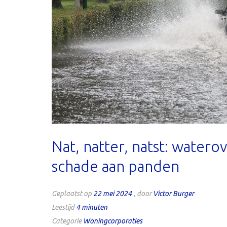
Nat, natter, natst: water
schade aan panden
Geplaatst op
22 mei 2024
, door
Victor Burger
Leestijd
4
minuten
Categorie
Woningcorporaties