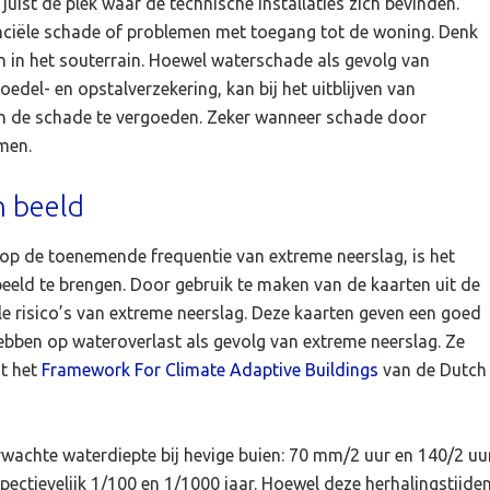
juist de plek waar de technische installaties zich bevinden.
anciële schade of problemen met toegang tot de woning. Denk
den in het souterrain. Hoewel waterschade als gevolg van
del- en opstalverzekering, kan bij het uitblijven van
en de schade te vergoeden. Zeker wanneer schade door
men.
n beeld
 op de toenemende frequentie van extreme neerslag, is het
 beeld te brengen. Door gebruik te maken van de kaarten uit de
iële risico’s van extreme neerslag. Deze kaarten geven een goed
ebben op wateroverlast als gevolg van extreme neerslag. Ze
it het
Framework For Climate Adaptive Buildings
van de Dutch
wachte waterdiepte bij hevige buien: 70 mm/2 uur en 140/2 uur
ectievelijk 1/100 en 1/1000 jaar. Hoewel deze herhalingstijde