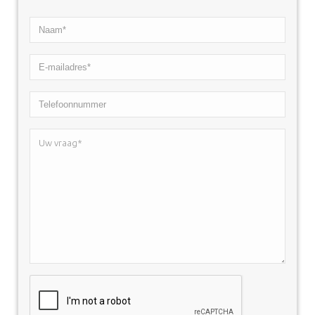
Naam*
*
E-
mailadres*
Telefoonnummer
*
Uw
vraag*
*
CAPTCHA