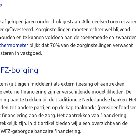
g
e afgelopen jaren onder druk gestaan. Alle deelsectoren ervare
 geïnvesteerd. Zorginstellingen moeten echter wel blijvend
te houden en te kunnen voldoen aan de toenemende en zwaarde
gthermometer
blijkt dat 70% van de zorginstellingen verwacht
esteren in vastgoed.
WFZ-borging
n (uit eigen middelen) als extern (leasing of aantrekken
xterne financiering zijn er verschillende mogelijkheden. De
ring aan te trekken bij de traditionele Nederlandse banken. He
eden tot andere partijen op de kapitaalmarkt (pensioenfondse
t financiering aan de zorg. Het aantrekken van financiering
elijk zijn. In dit artikel bieden wij u een overzicht van de
WFZ-geborgde bancaire financiering.