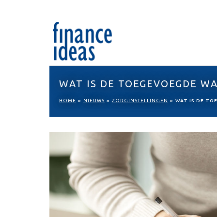
WAT IS DE TOEGEVOEGDE W
HOME
»
NIEUWS
»
ZORGINSTELLINGEN
»
WAT IS DE TO