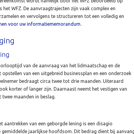
vereenkomst wordt namelijk door het WFZ beoordeeld op
ls het WFZ. De aanvraagtrajecten zijn vaak complex en
erzamelen en vervolgens te structureren tot een volledig en
lijnen voor uw informatiememorandum.
ging
ing
orlooptijd van de aanvraag van het lidmaatschap en de
t opstellen van een uitgebreid businessplan en een onderzoek
eelnemer bedraagt circa twee tot drie maanden. Uiteraard
d ook korter of langer zijn. Daarnaast neemt het vestigen van
t twee maanden in beslag.
t aantrekken van een geborgde lening is een disagio
e gemiddelde jaarlijkse hoofdsom. Dit bedrag dient bij aanvan