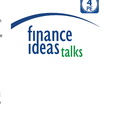
n
re
t
n