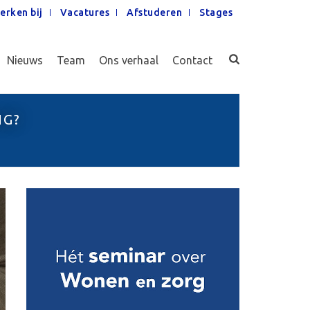
erken bij
Vacatures
Afstuderen
Stages
Nieuws
Team
Ons verhaal
Contact
NG?